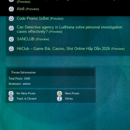
(Preview)
Alo8
(Preview)
Code Promo 1xBet
(Preview)
Can Detective agency in Ludhiana solve personal investigation
cases effectively?
(Preview)
SANCLUB
(Preview)
HitClub – Game Bài, Casino, Slot Online Hấp Dẫn 2026
(Preview)
Forum Information
Total Posts: 1049
Moderator:
admin
No New Posts
New Posts
Topic is Closed
Sticky