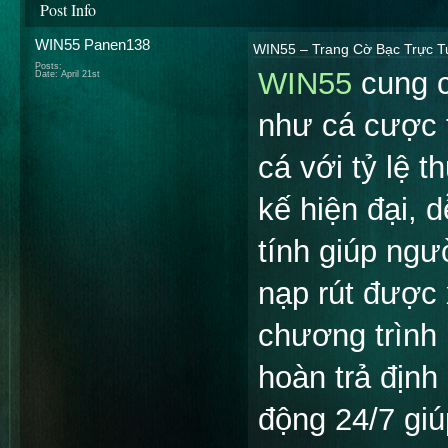
Post Info
WIN55 Panen138
WIN55 – Trang Cờ Bạc Trực T
Posts:
WIN55
cung cấ
Date:
April 21st
như cá cược t
cá với tỷ lệ 
kế hiện đại, 
tính giúp ngư
nạp rút được 
chương trình
hoàn trả định
động 24/7 giú