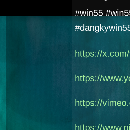
#win55 #win5
#dangkywin5
https://x.co
https://www
https://vime
https://www.