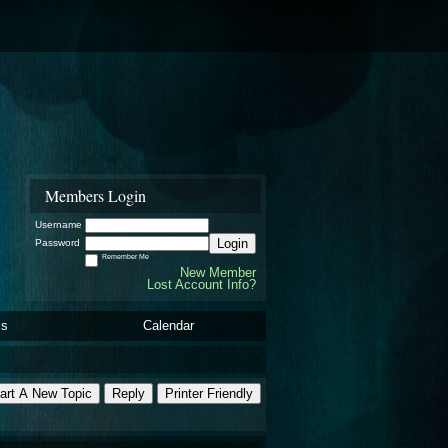
Members Login
Username
Login
Password
Remember Me
New Member
Lost Account Info?
ls
Calendar
art A New Topic
Reply
Printer Friendly