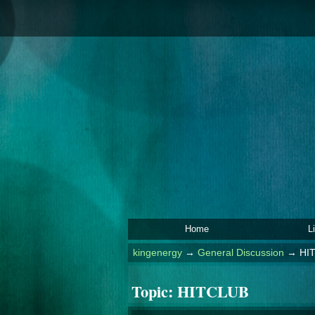
Home
L
kingenergy
→
General Discussion
→
HI
Topic:
HITCLUB