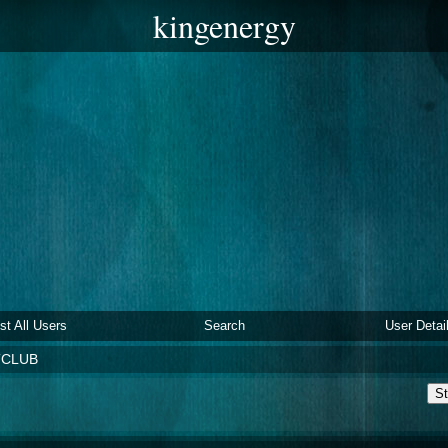
kingenergy
ist All Users
Search
User Detai
TCLUB
St