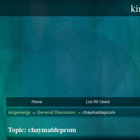
ki
Home
List All Users
kingenergy
→
General Discussion
→
chaymatdepcom
Topic:
chaymatdepcom