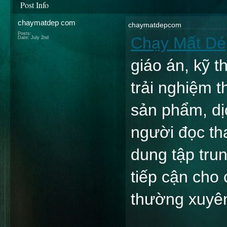
Post Info
chaymatdep com
chaymatdepcom
Posts:
Chạy Mất Dé
Date:
July 2nd
giáo án, kỹ th
trải nghiệm t
sản phẩm, dịc
người đọc tha
dung tập trun
tiếp cận cho 
thường xuyê