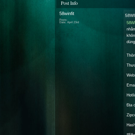
Post Info
58winfit
58WI
Posts:
58W
Date:
April 23rd
nhằm
khôn
dùng
Thôn
Thươ
Webs
Emai
Hotl
Địa 
Zipc
Hash
#58w