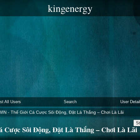
kingenergy
ist All Users
Search
User Detai
IN - Thế Giới Cá Cược Sôi Động, Đặt Là Thắng – Chơi Là Lãi
St
á Cược Sôi Động, Đặt Là Thắng – Chơi Là Lãi