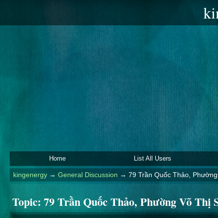
ki
Home
List All Users
kingenergy
→
General Discussion
→
79 Trần Quốc Thảo, Phường 
Topic:
79 Trần Quốc Thảo, Phường Võ Thị S