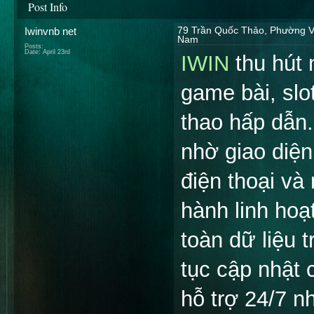
Post Info
Iwinvnb net
79 Trần Quốc Thảo, Phường Võ
Nam
Posts:
Date:
April 23rd
IWIN
thu hút 
game bài, slo
thao hấp dẫn.
nhờ giao diện
điện thoại và
hành linh hoạ
toàn dữ liệu t
tục cập nhật 
hỗ trợ 24/7 n