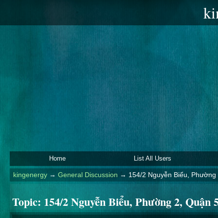
ki
Home
List All Users
kingenergy
→
General Discussion
→
154/2 Nguyễn Biểu, Phường 
Topic:
154/2 Nguyễn Biểu, Phường 2, Quận 