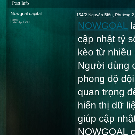
Post Info
Nowgoal capital
154/2 Nguyễn Biểu, Phường 2,
Posts:
NOWGOAL
 
Date:
April 23rd
cập nhật tỷ s
kèo từ nhiều 
Người dùng có
phong độ đội 
quan trọng để
hiển thị dữ li
giúp cập nhật
NOWGOAL còn