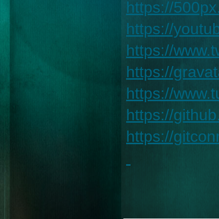
https://500p
https://yout
https://www.t
https://grava
https://www.
https://githu
https://gitc
________