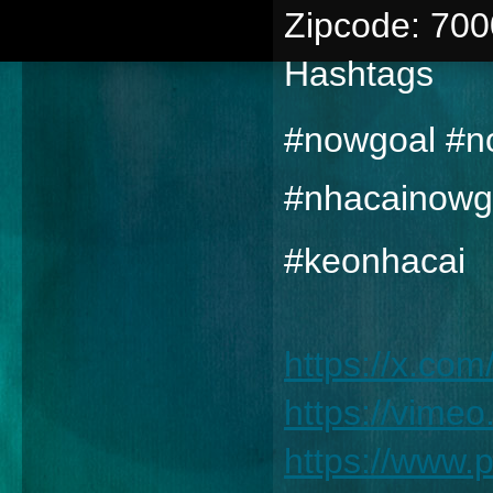
Zipcode: 70
Hashtags
#nowgoal #n
#nhacainowg
#keonhacai
https://x.co
https://vime
https://www.