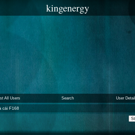
kingenergy
ist All Users
Search
User Detai
 cái F168
St